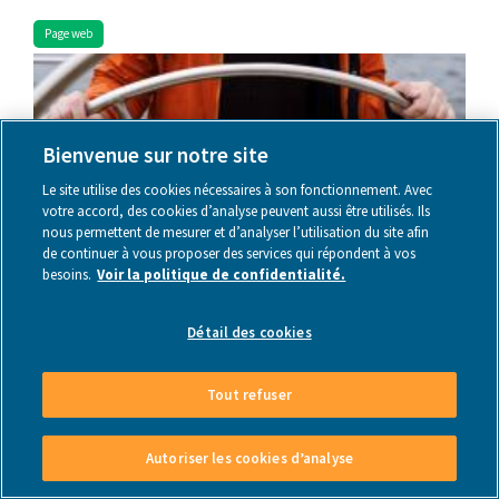
Page web
Bienvenue sur notre site
Le site utilise des cookies nécessaires à son fonctionnement. Avec
votre accord, des cookies d’analyse peuvent aussi être utilisés. Ils
nous permettent de mesurer et d’analyser l’utilisation du site afin
de continuer à vous proposer des services qui répondent à vos
Boite à outils Cap'Admin
besoins.
Voir la politique de confidentialité.
Gérer une ASBL peut être une tâche difficile au quotidien.
Détail des cookies
Plus d'infos
Tout refuser
Autoriser les cookies d’analyse