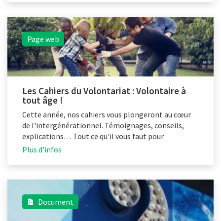
Page web
Les Cahiers du Volontariat : Volontaire à
tout âge !
Cette année, nos cahiers vous plongeront au cœur
de l'intergénérationnel. Témoignages, conseils,
explications… Tout ce qu'il vous faut pour
construire des équipes de volontaires
Plus d'infos
intergénérationnelles !
Document