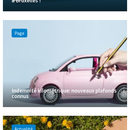
à Bruxelles !
Page
Indemnité kilométrique: nouveaux plafonds
connus
Actualité