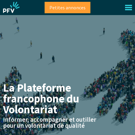
Aller
Petites annonces
au
contenu
principal
La Plateforme
francophone du
Volontariat
Informer, accompagner et outiller
pour un volontariat de qualité