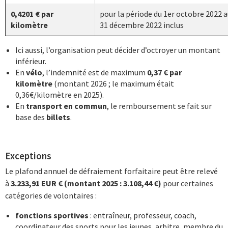
0,4201 € par
pour la période du 1er octobre 2022 
kilomètre
31 décembre 2022 inclus
Ici aussi, l’organisation peut décider d’octroyer un montant
inférieur.
En
vélo
, l’indemnité est de maximum
0,37 € par
kilomètre
(montant 2026 ; le maximum était
0,36€/kilomètre en 2025).
En
transport en commun
, le remboursement se fait sur
base des
billets
.
Exceptions
Le plafond annuel de défraiement forfaitaire peut être relevé
à
3.233,91 EUR
€ (montant 2025 :
3.108,44
€)
pour certaines
catégories de volontaires :
fonctions sportives
: entraîneur, professeur, coach,
coordinateur des sports pour les jeunes, arbitre, membre du