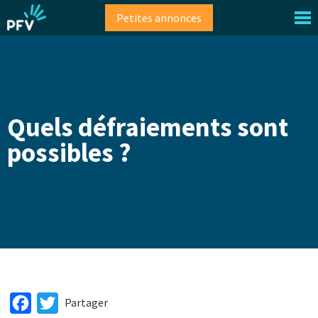
Aller
Petites annonces
au
contenu
principal
Quels défraiements sont
possibles ?
Facebook
Twitter
Partager