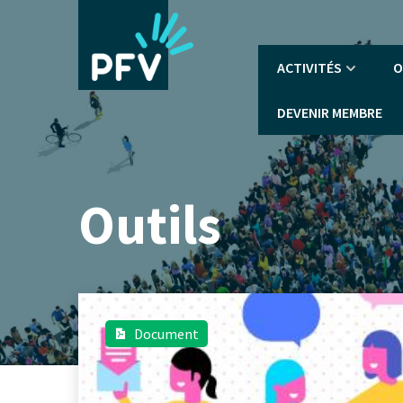
Aller
au
contenu
Navigation
ACTIVITÉS
O
principal
principale
DEVENIR MEMBRE
Outils
Document