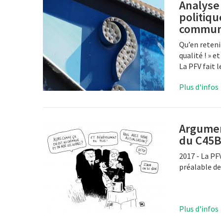
Analyse
politiqu
commun
Qu’en reten
qualité ! » e
La PFV fait l
Plus d'infos
Argumen
du C45
2017 - La PF
préalable de
Plus d'infos