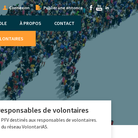
onymous
Submenu
Connexion
Publier une annonce
nu
OLE
À PROPOS
CONTACT
OLONTAIRES
 responsables de volontaires
la PFV destinés aux responsables de volontaires.
e du réseau VolontariAS.