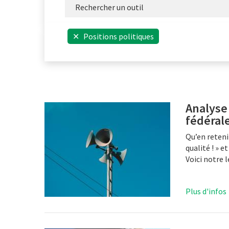
✕
Positions politiques
Analyse 
fédéral
Qu’en reten
qualité ! » e
Voici notre 
Plus d'infos