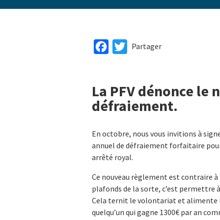
Facebook
Twitter
Partager
La PFV dénonce le n
défraiement.
En octobre, nous vous invitions à sig
annuel de défraiement forfaitaire pour
arrêté royal.
Ce nouveau règlement est contraire à l
plafonds de la sorte, c’est permettre 
Cela ternit le volontariat et alimente l
quelqu’un qui gagne 1300€ par an comme 