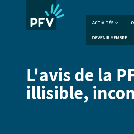
Aller
au
contenu
Navigation
ACTIVITÉS
O
principal
principale
DEVENIR MEMBRE
L'avis de la P
illisible, inc