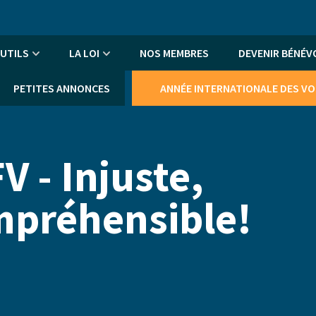
An
me
UTILS
LA LOI
NOS MEMBRES
DEVENIR BÉNÉV
PETITES ANNONCES
ANNÉE INTERNATIONALE DES V
FV - Injuste,
ompréhensible!