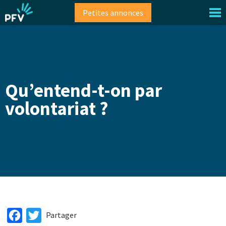
Aller
Petites annonces
au
contenu
principal
Qu’entend-t-on par
volontariat ?
Facebook
Twitter
Partager