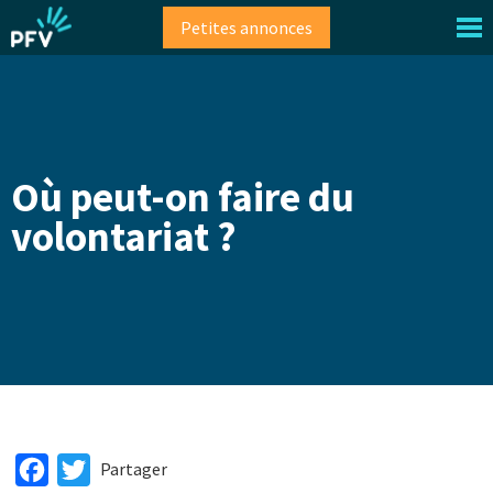
Aller
Petites annonces
au
contenu
principal
Où peut-on faire du
volontariat ?
Facebook
Twitter
Partager