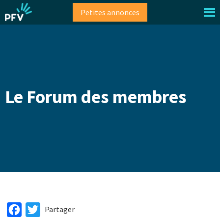
Aller
Petites annonces
au
contenu
principal
Le Forum des membres
Facebook
Twitter
Partager