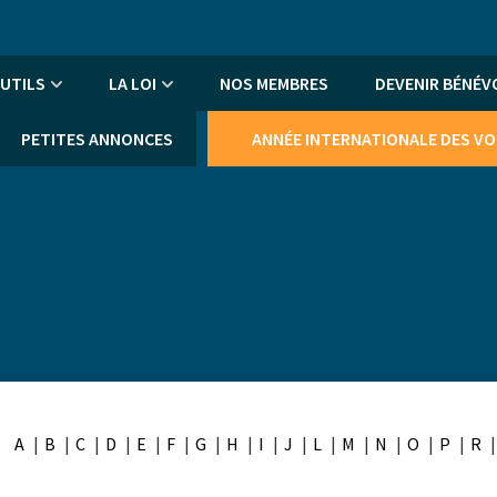
An
me
UTILS
LA LOI
NOS MEMBRES
DEVENIR BÉNÉV
PETITES ANNONCES
ANNÉE INTERNATIONALE DES V
A
B
C
D
E
F
G
H
I
J
L
M
N
O
P
R