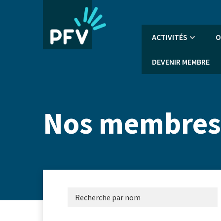
Aller
au
contenu
Navigation
ACTIVITÉS
O
principal
principale
DEVENIR MEMBRE
Nos membres