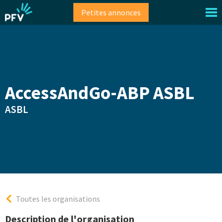
Aller
Petites annonces
au
contenu
principal
AccessAndGo-ABP ASBL
ASBL
Toutes les organisations
Description de l'organisation