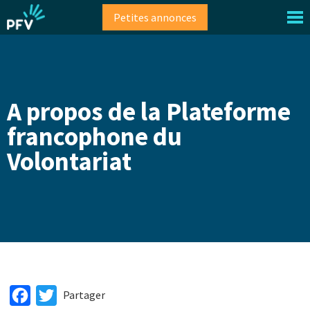
Aller
Petites annonces
au
contenu
principal
A propos de la Plateforme
francophone du
Volontariat
Facebook
Twitter
Partager