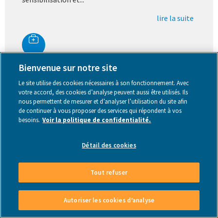
lire la suite
Bienvenue sur notre site
Le site utilise des cookies nécessaires à son fonctionnement. Avec
votre accord, des cookies d’analyse peuvent aussi être utilisés. Ils
nous permettent de mesurer et d’analyser l’utilisation du site afin
de continuer à vous proposer des services qui répondent à vos
Les Petits Riens
besoins.
Voir la politique de confidentialité.
Détail des cookies
Tout refuser
L’ASBL Les Petits Riens est une entreprise
d’économie sociale qui a pour mission de lutter
Autoriser les cookies d’analyse
contre la pauvreté et l’exclusion sociale en
Belgique. Pour poursuivre cette mission,