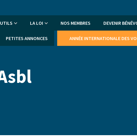
An
me
UTILS
LA LOI
NOS MEMBRES
DEVENIR BÉNÉV
PETITES ANNONCES
ANNÉE INTERNATIONALE DES V
 Asbl