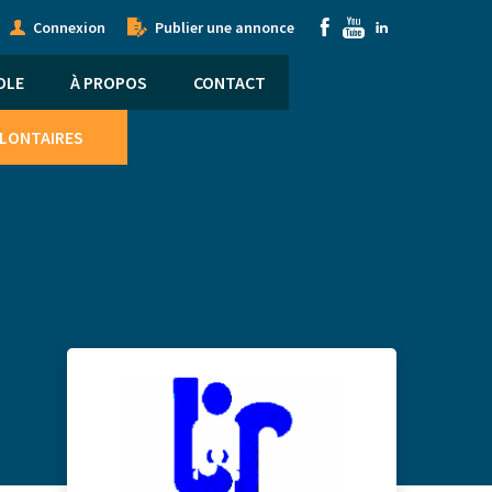
onymous
Submenu
Connexion
Publier une annonce
nu
OLE
À PROPOS
CONTACT
OLONTAIRES