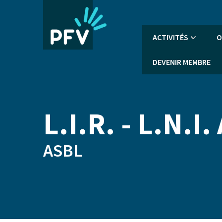
Aller
au
contenu
Navigation
ACTIVITÉS
O
principal
principale
DEVENIR MEMBRE
L.I.R. - L.N.I.
ASBL