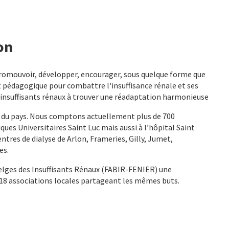
on
, promouvoir, développer, encourager, sous quelque forme que
 et pédagogique pour combattre l'insuffisance rénale et ses
 insuffisants rénaux à trouver une réadaptation harmonieuse
nne du pays. Nous comptons actuellement plus de 700
es Universitaires Saint Luc mais aussi à l’hôpital Saint
entres de dialyse de Arlon, Frameries, Gilly, Jumet,
es.
 Belges des Insuffisants Rénaux (FABIR-FENIER) une
 18 associations locales partageant les mêmes buts.