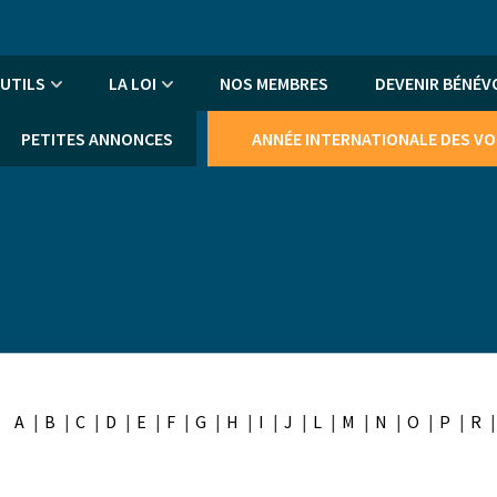
An
me
UTILS
LA LOI
NOS MEMBRES
DEVENIR BÉNÉV
PETITES ANNONCES
ANNÉE INTERNATIONALE DES V
A
B
C
D
E
F
G
H
I
J
L
M
N
O
P
R