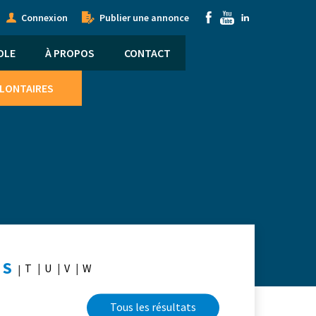
onymous
Submenu
Connexion
Publier une annonce
nu
OLE
À PROPOS
CONTACT
OLONTAIRES
S
T
U
V
W
Tous les résultats