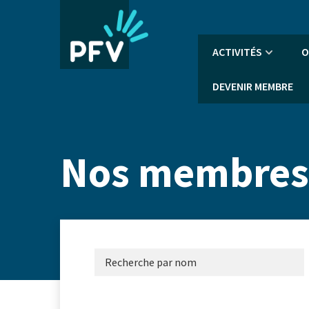
Aller
au
contenu
Navigation
ACTIVITÉS
O
principal
principale
DEVENIR MEMBRE
Nos membres