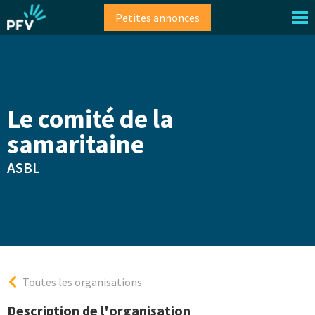
Aller
Petites annonces
au
contenu
principal
Le comité de la
samaritaine
ASBL
Toutes les organisations
Description de l'organisation