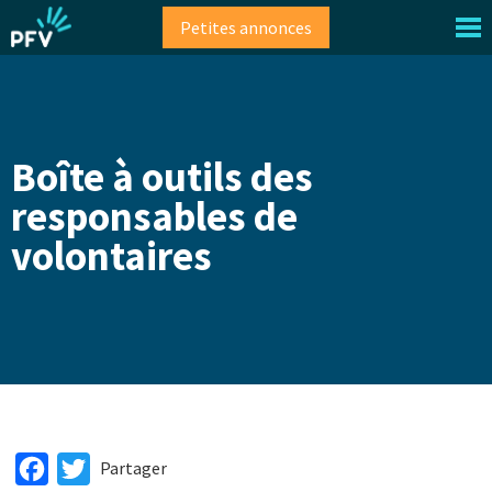
Aller
Petites annonces
au
contenu
principal
Boîte à outils des
responsables de
volontaires
Facebook
Twitter
Partager