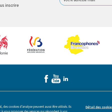
us inscrire
Made by Webstanz
- Copyright © 2026
 des cookies d’analyse peuvent aussi être utilisés. Ils
Détail des cookie
er à vous proposer des services qui répondent à vos