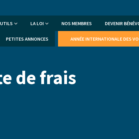
An
me
UTILS
LA LOI
NOS MEMBRES
DEVENIR BÉNÉV
PETITES ANNONCES
ANNÉE INTERNATIONALE DES V
e de frais