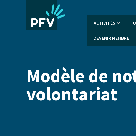
Aller
au
contenu
Navigation
ACTIVITÉS
O
principal
principale
DEVENIR MEMBRE
Modèle de not
volontariat