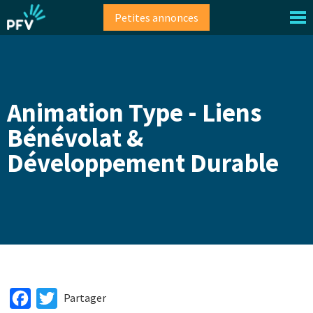
Aller
Petites annonces
au
contenu
principal
Animation Type - Liens
Bénévolat &
Développement Durable
Facebook
Twitter
Partager