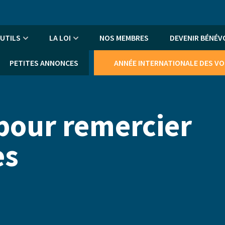
An
me
UTILS
LA LOI
NOS MEMBRES
DEVENIR BÉNÉV
PETITES ANNONCES
ANNÉE INTERNATIONALE DES V
 pour remercier
es