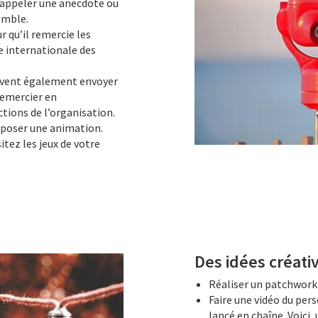
, rappeler une anecdote ou
emble.
 qu’il remercie les
e internationale des
uvent également envoyer
remercier en
ctions de l’organisation.
oposer une animation.
itez les jeux de votre
Des idées créati
Réaliser un patchwork 
Faire une vidéo du per
lancé en chaîne. Voici,