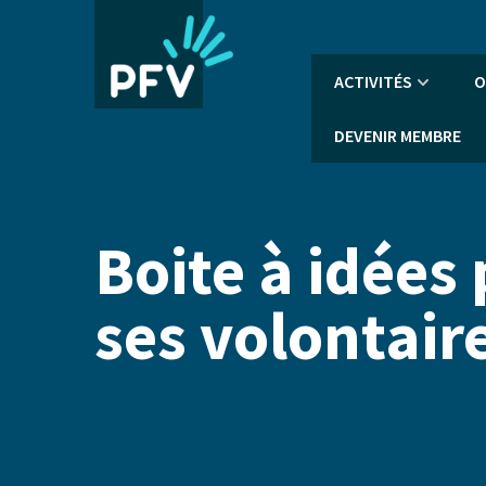
Aller
au
contenu
Navigation
ACTIVITÉS
O
principal
principale
DEVENIR MEMBRE
Boite à idées
ses volontair