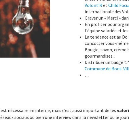
Volont'R
et
Child Focu
internationale des Vol
Graver un « Merci » dan
En profiter pour organ
l'équipe salariée et les
La tendance est au Do I
concocter vous-mêmes
Bougie, savon, crème h
gourmandises...
Distribuer un badge "J
Commune de Bons-Vill
…
est nécessaire en interne, mais c’est aussi important de les
valori
seaux sociaux ou bien une interview dans la newsletter ou le jour