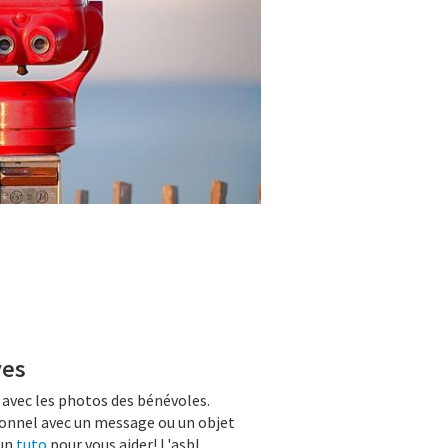
ves
avec les photos des bénévoles.
sonnel avec un message ou un objet
 un
tuto
pour vous aider! L'asbl