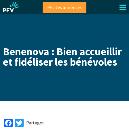
Aller
Petites annonces
au
contenu
principal
Benenova : Bien accueillir
et fidéliser les bénévoles
Facebook
Twitter
Partager