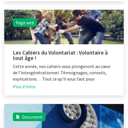
Page web
Les Cahiers du Volontariat : Volontaire à
tout âge !
Cette année, nos cahiers vous plongeront au cœur
de l'intergénérationnel. Témoignages, conseils,
explications… Tout ce qu'il vous faut pour
construire des équipes de volontaires
Plus d'infos
intergénérationnelles !
Document