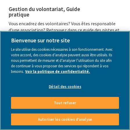
Gestion du volontariat, Guide
pratique
Vous encadrez des volontaires? Vous êtes responsable
d'une association? Retrouvez dans ce guide des pistes et
fiches pratiques pour vous aider à développer votre
Bienvenue sur notre site
projet de volontariat.
Le site utilise des cookies nécessaires à son fonctionnement. Avec
Plus d'infos
-
Lire le document
votre accord, des cookies d’analyse peuvent aussi être utilisés. Ils
nous permettent de mesurer et d’analyser l’utilisation du site afin
de continuer à vous proposer des services qui répondent à vos
besoins.
Voir la politique de confidentialité.
Détail des cookies
Page web
Tout refuser
Autoriser les cookies d’analyse