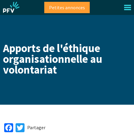
Aller
Petites annonces
au
contenu
principal
Apports de l'éthique
organisationnelle au
volontariat
Facebook
Twitter
Partager