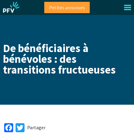
Aller
Petites annonces
au
contenu
principal
De bénéficiaires à
bénévoles : des
transitions fructueuses
Facebook
Twitter
Partager