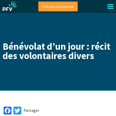
Aller
Petites annonces
au
contenu
principal
Bénévolat d’un jour : récit
des volontaires divers
Facebook
Twitter
Partager