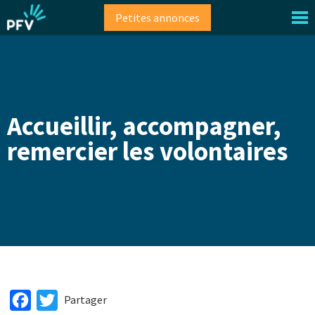
Aller
Petites annonces
au
contenu
principal
Accueillir, accompagner,
remercier les volontaires
Facebook
Twitter
Partager