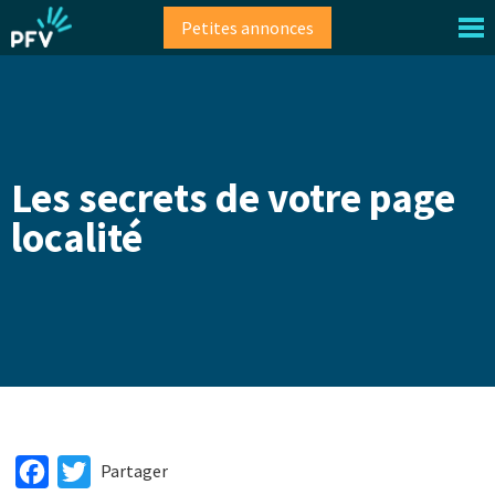
Aller
Petites annonces
au
contenu
principal
Les secrets de votre page
localité
Facebook
Twitter
Partager