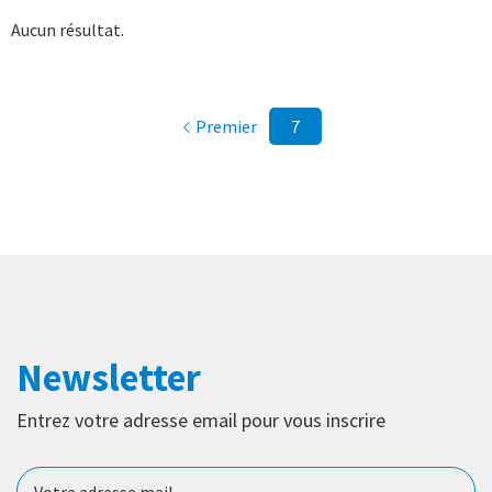
Aucun résultat.
Pagination
Première page
Premier
Page courante
7
Newsletter
Entrez votre adresse email pour vous inscrire