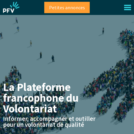
Aller
Petites annonces
au
contenu
principal
La Plateforme
francophone du
Volontariat
Informer, accompagner et outiller
pour un volontariat de qualité