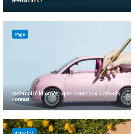
à Bruxelles !
Page
Indemnité kilométrique: nouveaux plafonds
connus
Actualité