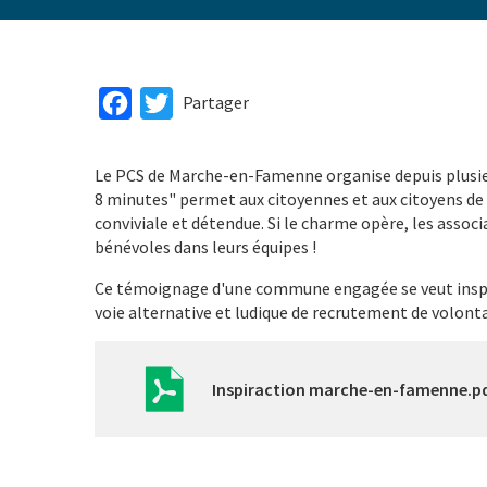
Facebook
Twitter
Partager
Le PCS de Marche-en-Famenne organise depuis plusie
8 minutes" permet aux citoyennes et aux citoyens de
conviviale et détendue. Si le charme opère, les assoc
bénévoles dans leurs équipes !
Ce témoignage d'une commune engagée se veut inspir
voie alternative et ludique de recrutement de volont
Inspiraction marche-en-famenne.p