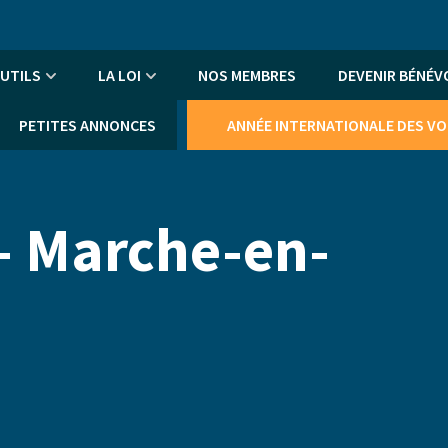
An
me
UTILS
LA LOI
NOS MEMBRES
DEVENIR BÉNÉV
PETITES ANNONCES
ANNÉE INTERNATIONALE DES V
 - Marche-en-