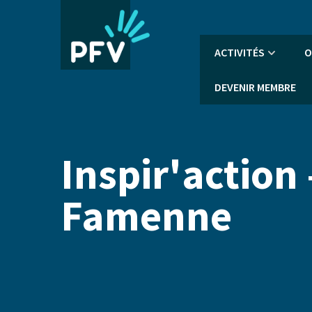
Aller
au
contenu
Navigation
ACTIVITÉS
O
principal
principale
DEVENIR MEMBRE
Inspir'action
Famenne