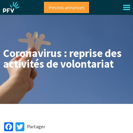
Aller
Petites annonces
au
contenu
principal
Coronavirus : reprise des
activités de volontariat
Facebook
Twitter
Partager