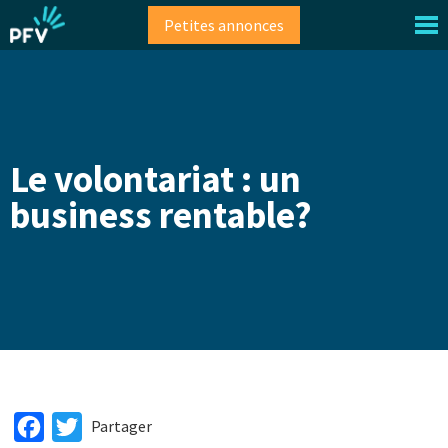
Aller
Petites annonces
au
contenu
principal
Le volontariat : un
business rentable?
Facebook
Twitter
Partager