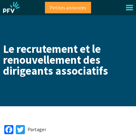
Aller
Petites annonces
au
contenu
principal
Le recrutement et le
renouvellement des
dirigeants associatifs
Facebook
Twitter
Partager