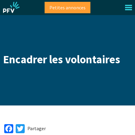
Aller
Petites annonces
au
contenu
principal
Encadrer les volontaires
Facebook
Twitter
Partager