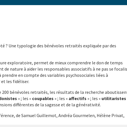
té ? Une typologie des bénévoles retraités expliquée par des
ature exploratoire, permet de mieux comprendre le don de temps
ont de nature à aider les responsables associatifs à ne pas se focali
à prendre en compte des variables psychosociales liées à
t les fidéliser.
e 200 bénévoles retraités, les résultats de la recherche aboutissen
donistes
» ; les «
coupables
» ; les «
affectifs
» ; les «
utilitaristes
nsions différentes de la sagesse et de la générativité.
nférence, de Samuel Guillemot, Andréa Gourmelen, Hélène Privat,