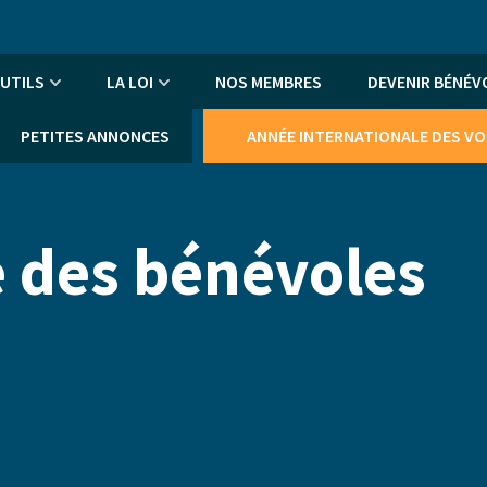
An
me
UTILS
LA LOI
NOS MEMBRES
DEVENIR BÉNÉV
PETITES ANNONCES
ANNÉE INTERNATIONALE DES V
e des bénévoles