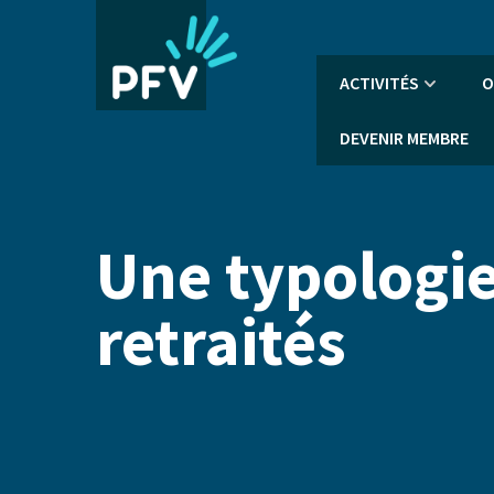
Aller
au
contenu
Navigation
ACTIVITÉS
O
principal
principale
DEVENIR MEMBRE
Une typologi
retraités