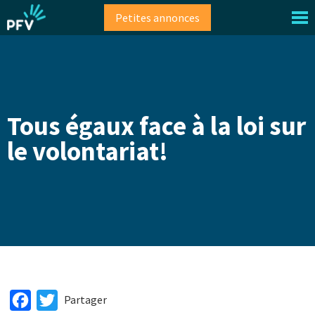
Aller
Petites annonces
au
contenu
principal
Tous égaux face à la loi sur
le volontariat!
Facebook
Twitter
Partager