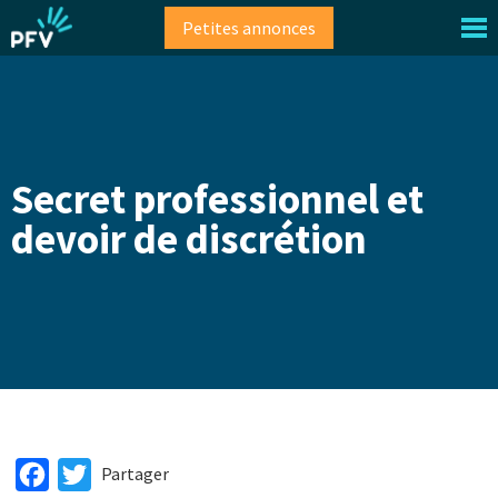
Aller
Petites annonces
au
contenu
principal
Secret professionnel et
devoir de discrétion
Facebook
Twitter
Partager