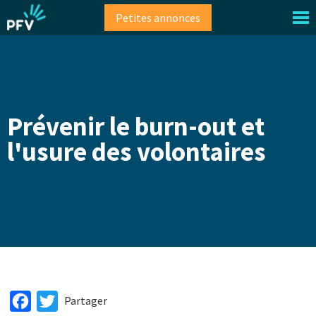
Aller
Petites annonces
au
contenu
principal
Prévenir le burn-out et
l'usure des volontaires
Facebook
Twitter
Partager