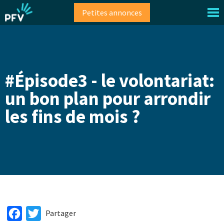
Aller
Petites annonces
au
contenu
principal
#Épisode3 - le volontariat:
un bon plan pour arrondir
les fins de mois ?
Facebook
Twitter
Partager