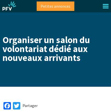
Aller
Petites annonces
au
contenu
principal
Organiser un salon du
volontariat dédié aux
nouveaux arrivants
Facebook
Twitter
Partager