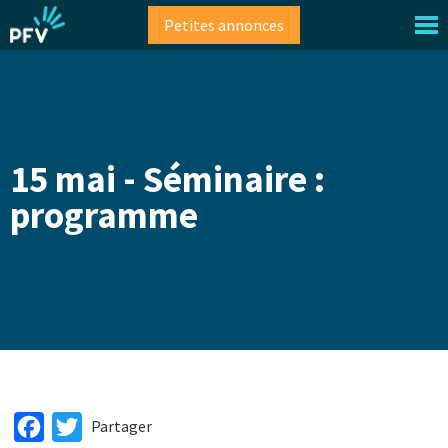
Aller
Petites annonces
au
contenu
principal
15 mai - Séminaire :
programme
Facebook
Twitter
Partager