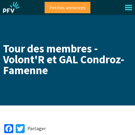
Aller
Petites annonces
au
contenu
principal
Tour des membres -
Volont'R et GAL Condroz-
Famenne
Facebook
Twitter
Partager