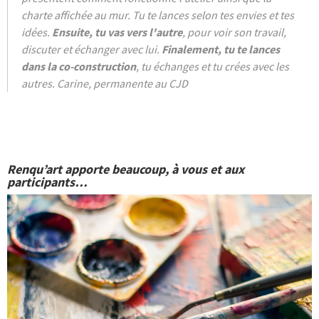
charte affichée au mur. Tu te lances selon tes envies et tes
idées.
Ensuite, tu vas vers l'autre
, pour voir son travail,
discuter et échanger avec lui.
Finalement, tu te lances
dans la co-construction
, tu échanges et tu crées avec les
autres. Carine, permanente au CJD
Renqu’art apporte beaucoup, à vous et aux
participants…