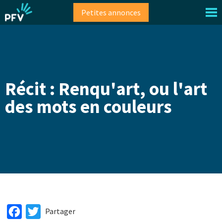
Aller
Petites annonces
au
contenu
principal
Récit : Renqu'art, ou l'art
des mots en couleurs
Facebook
Twitter
Partager