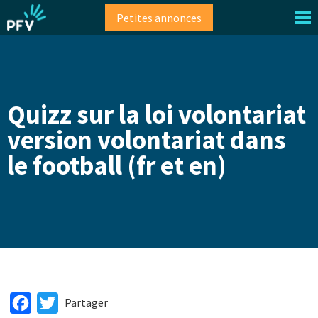
Aller
Petites annonces
au
contenu
principal
Quizz sur la loi volontariat
version volontariat dans
le football (fr et en)
Facebook
Twitter
Partager