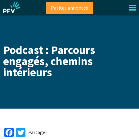
Aller
Petites annonces
au
contenu
principal
Podcast : Parcours
engagés, chemins
intérieurs
Facebook
Twitter
Partager