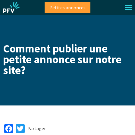
Aller
Petites annonces
au
contenu
principal
Comment publier une
petite annonce sur notre
site?
Facebook
Twitter
Partager