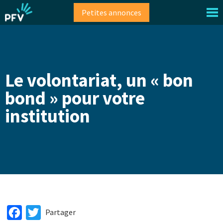
Aller
Petites annonces
au
contenu
principal
Le volontariat, un « bon
bond » pour votre
institution
Facebook
Twitter
Partager