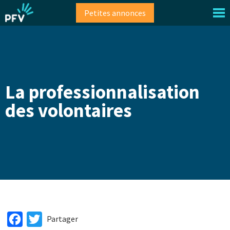
Aller
Petites annonces
au
contenu
principal
La professionnalisation
des volontaires
Facebook
Twitter
Partager