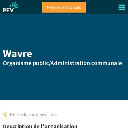
Aller
Petites annonces
au
contenu
principal
Wavre
Organisme public/Administration communale
Toutes les organisations
Description de l'organisation