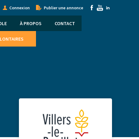
onymous
Submenu
Connexion
Publier une annonce
nu
OLE
À PROPOS
CONTACT
OLONTAIRES