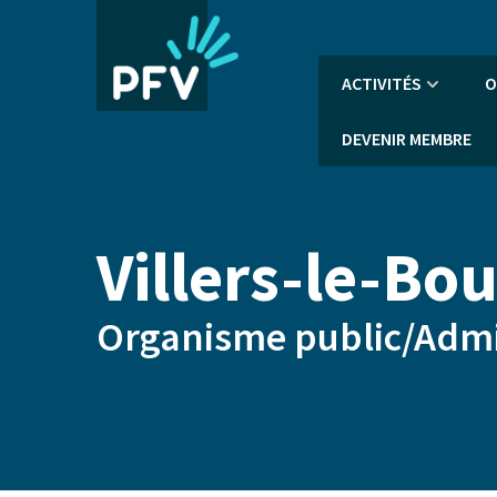
Aller
au
contenu
Navigation
ACTIVITÉS
O
principal
principale
DEVENIR MEMBRE
Villers-le-Bou
Organisme public/Adm