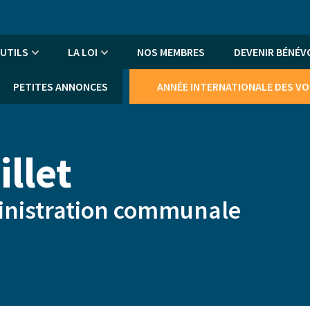
An
me
UTILS
LA LOI
NOS MEMBRES
DEVENIR BÉNÉV
PETITES ANNONCES
ANNÉE INTERNATIONALE DES V
illet
inistration communale