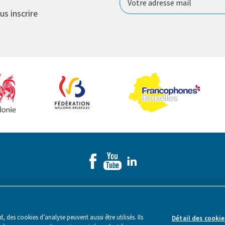
us inscrire
Made by Webstanz
- Copyright © 2026
 des cookies d’analyse peuvent aussi être utilisés. Ils
Détail des cookie