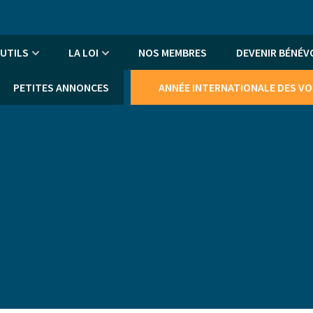
An
me
UTILS
LA LOI
NOS MEMBRES
DEVENIR BÉNÉV
PETITES ANNONCES
ANNÉE INTERNATIONALE DES V