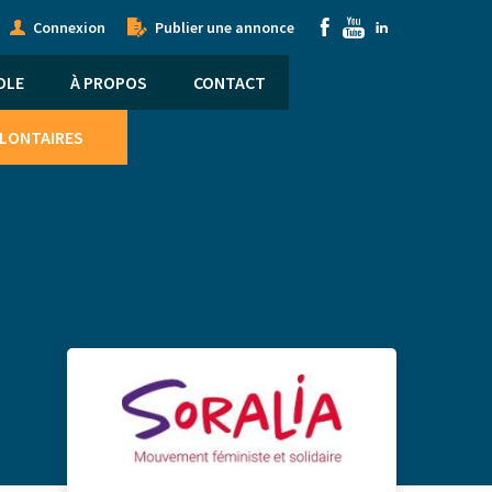
onymous
Submenu
Connexion
Publier une annonce
nu
OLE
À PROPOS
CONTACT
OLONTAIRES