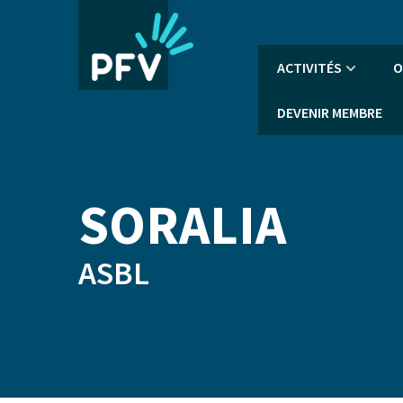
Aller
au
contenu
Navigation
ACTIVITÉS
O
principal
principale
DEVENIR MEMBRE
SORALIA
ASBL